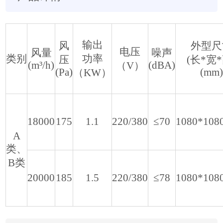
输出
风
外型尺
电压
风量
噪声
类别
功率
压
(长*宽*
(m³/h)
(dBA)
（V）
(Pa)
(mm)
（KW）
18000
175
1.1
220/380
≤70
1080*108
A
类、
B类
20000
185
1.5
220/380
≤78
1080*108