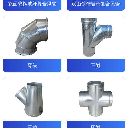
双面彩钢玻纤复合风管
双面镀锌岩棉复合风管
弯头
三通
三通
四通